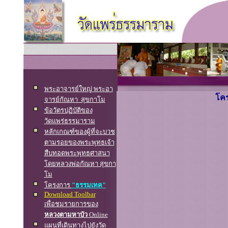
พระอาจารย์ใหญ่ พระอา
โค
จารย์กัณหา สุขกาโม
ข้อวัตรปฏิบัติของ
วัดแพร่ธรรมาราม
หลักเกณฑ์ของผู้ที่จะบวช
ตามรอยของพระพุทธเจ้า
สืบทอดพระพุทธศาสนา
โดยหลวงพ่อกัณหา สุขกา
โม
โครงการ
"ธรรมเทค"
Download Toolbar
เพื่อชมรายการของ
หลวงตามหาบัว
Online
แผนที่เดินทางไปยังวัด