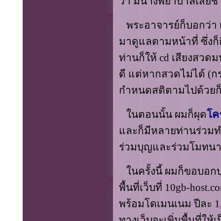
ว่า มีนางพยาบาลเสียชี
พระอาจารย์ก็บอกว่า เ
มาดูแลตามหน้าที่ ซึ่งก็
ท่านก็ให้
cd
เสียงสวดมน
ดี แต่หากสวดไม่ได้ (ก
กำหนดสติตามไปด้วยก็
ในตอนนั้น ผมก็ผุด
โค
และก็มีหลายท่านร่วมท
ร่วมบุญและร่วมโมทนาบ
ในครั้งนี้ ผมก็ขอบอกบุ
พื้นที่เว็บที่
10gb-host.c
พร้อมโดเมนเนม ปีละ
1
ทางเว็บจะเพิ่มพื้นที่ให้เ