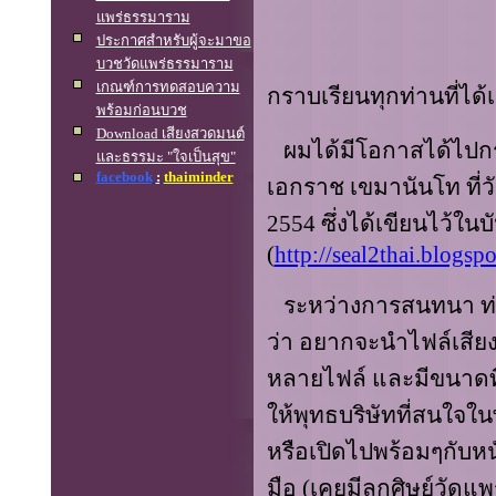
แพร่ธรรมาราม
ประกาศสำหรับผู้จะมาขอ
บวชวัดแพร่ธรรมาราม
เกณฑ์การทดสอบความ
กราบเรียนทุกท่านที่ได้เข
พร้อมก่อนบวช
Download
เสียงสวดมนต์
ผมได้มีโอกาสได้ไปกร
และธรรมะ "ใจเป็นสุข"
facebook
:
thaiminder
เอกราช เขมานันโท ที่ว
2554
ซึ่งได้เขียนไว้ใน
(
http://seal2thai.blogs
ระหว่างการสนทนา ท่า
ว่า อยากจะนำไฟล์เสีย
หลายไฟล์ และมีขนาดที
ให้พุทธบริษัทที่สนใจ
หรือเปิดไปพร้อมๆกับหนั
มือ (เคยมีลูกศิษย์วัด