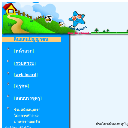
ดินแดนปัญญาชน
[
หน้าแรก
]
[
รวมสาระ
]
[
web board
]
[
คุรุชน
]
[
สอบบรรจุครู
]
ร่วมสนับสนุนเรา
โดยการทำ
link
มาหาเรานะครับ
ประโยชน์ของพหุปั
เฟอร์นิเจอร์ไม้สัก