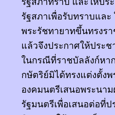
รัฐสภาทราบ และให้ประ
รัฐสภาเพื่อรับทราบและ
พระรัชทายาทขึ้นทรงราช
แล้วจึงประกาศให้ประ
ในกรณีที่ราชบัลลังก์หา
กษัตริย์มิได้ทรงแต่งตั้
องคมนตรีเสนอพระนามผู
รัฐมนตรีเพื่อเสนอต่อที่