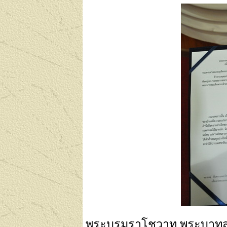
พระบรมราโชวาท พระบาทสมเด