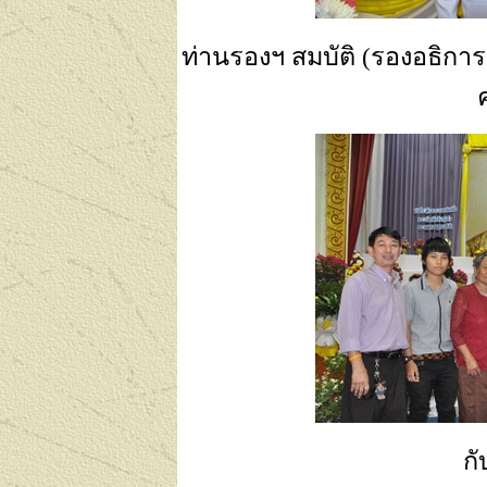
ท่านรองฯ สมบัติ (รองอธิกา
ก